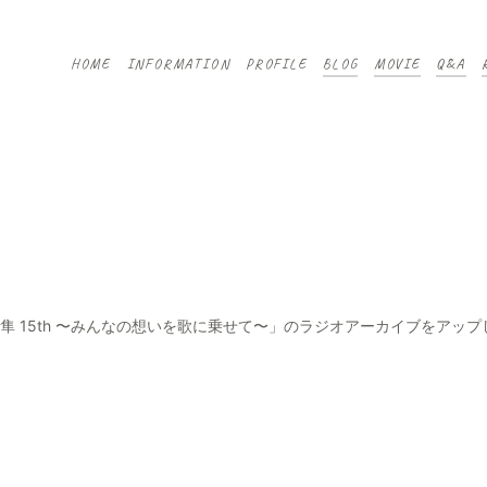
HOME
INFORMATION
PROFILE
BLOG
MOVIE
Q&A
回「三上隼 15th 〜みんなの想いを歌に乗せて〜」のラジオアーカイブをアッ